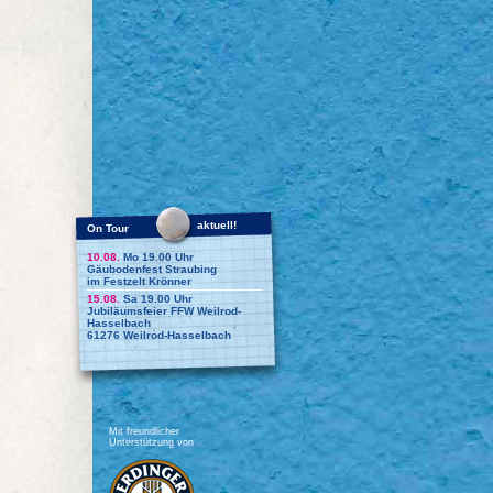
aktuell!
On Tour
10.08.
Mo 19.00 Uhr
Gäubodenfest Straubing
im Festzelt Krönner
15.08.
Sa 19.00 Uhr
Jubiläumsfeier FFW Weilrod-
Hasselbach
61276 Weilrod-Hasselbach
Mit freundlicher
Unterstützung von