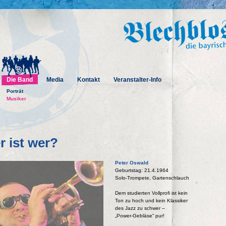
Die Band
Media
Kontakt
Veranstalter-Info
Porträt
Musiker
 ist wer?
Peter Oswald
Geburtstag: 21.4.1964
Solo-Trompete, Gartenschlauch
Dem studierten Vollprofi ist kein
Ton zu hoch und kein Klassiker
des Jazz zu schwer –
„Power-Gebläse“ pur!