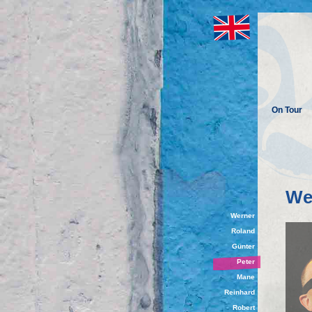
On Tour
Wer
Werner
Roland
Günter
Peter
Mane
Reinhard
Robert