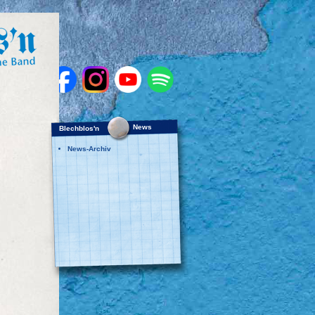
News
Blechblos'n
News-Archiv